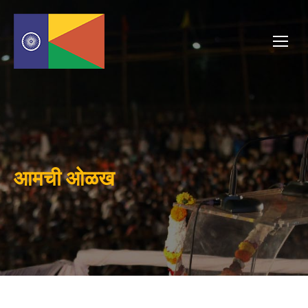
आमची ओळख